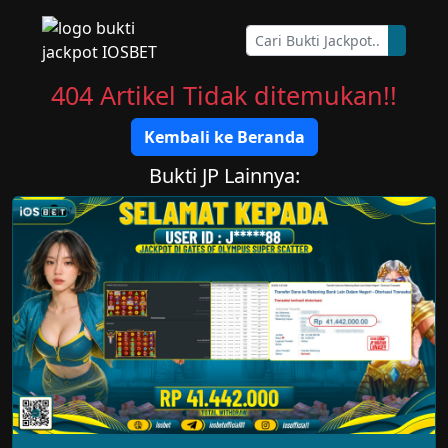
404 Artikel Tidak ditemukan!!
Kembali ke Beranda
Bukti JP Lainnya: