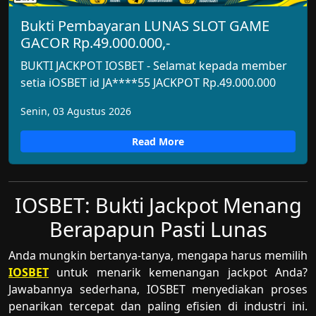
Bukti Pembayaran LUNAS SLOT GAME
GACOR Rp.49.000.000,-
BUKTI JACKPOT IOSBET - Selamat kepada member
setia iOSBET id JA****55 JACKPOT Rp.49.000.000
Senin, 03 Agustus 2026
Read More
IOSBET: Bukti Jackpot Menang
Berapapun Pasti Lunas
Anda mungkin bertanya-tanya, mengapa harus memilih
IOSBET
untuk menarik kemenangan jackpot Anda?
Jawabannya sederhana, IOSBET menyediakan proses
penarikan tercepat dan paling efisien di industri ini.