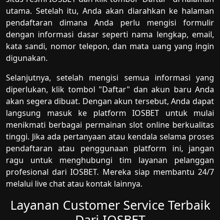
utama. Setelah itu, Anda akan diarahkan ke halaman
pendaftaran dimana Anda perlu mengisi formulir
dengan informasi dasar seperti nama lengkap, email,
kata sandi, nomor telepon, dan mata uang yang ingin
digunakan.
Selanjutnya, setelah mengisi semua informasi yang
diperlukan, klik tombol "Daftar" dan akun baru Anda
akan segera dibuat. Dengan akun tersebut, Anda dapat
langsung masuk ke platform IOSBET untuk mulai
menikmati berbagai permainan slot online berkualitas
tinggi. Jika ada pertanyaan atau kendala selama proses
pendaftaran atau penggunaan platform ini, jangan
ragu untuk menghubungi tim layanan pelanggan
profesional dari IOSBET. Mereka siap membantu 24/7
melalui live chat atau kontak lainnya.
Layanan Customer Service Terbaik
Dari IOSBET