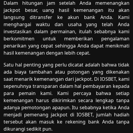
Dalam hitungan jam setelah Anda memenangkan
jackpot besar, uang hasil kemenangan itu akan
langsung ditransfer ke akun bank Anda. Kami
menghargai waktu dan usaha yang telah Anda
investasikan dalam permainan, itulah sebabnya kami
berkomitmen untuk memberikan pengalaman
penarikan yang cepat sehingga Anda dapat menikmati
hasil kemenangan dengan lebih cepat.
Satu hal penting yang perlu dicatat adalah bahwa tidak
ada biaya tambahan atau potongan yang dikenakan
saat menarik kemenangan dari jackpot. Di IOSBET, kami
sepenuhnya transparan dalam hal pembayaran kepada
para pemain kami. Kami percaya bahwa setiap
kemenangan harus dikirimkan secara lengkap tanpa
adanya pemotongan apapun. Itu sebabnya ketika Anda
menjadi pemenang jackpot di IOSBET, jumlah hadiah
tersebut akan masuk ke rekening bank Anda tanpa
dikurangi sedikit pun.