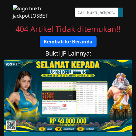
404 Artikel Tidak ditemukan!!
Kembali ke Beranda
Bukti JP Lainnya: