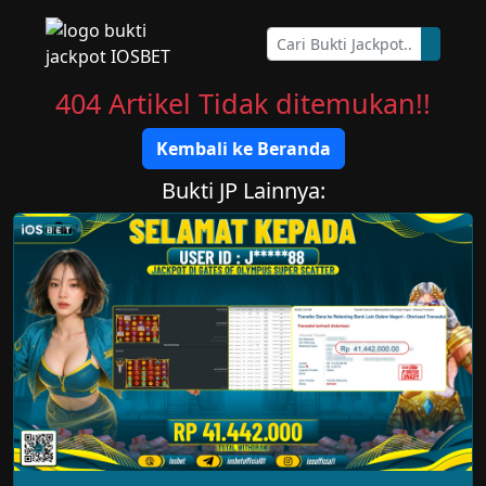
404 Artikel Tidak ditemukan!!
Kembali ke Beranda
Bukti JP Lainnya: