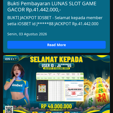
Bukti Pembayaran LUNAS SLOT GAME
GACOR Rp.41.442.000,-
BUKTI JACKPOT IOSBET - Selamat kepada member
setia iOSBET id J*****88 JACKPOT Rp.41.442.000
Senin, 03 Agustus 2026
Read More