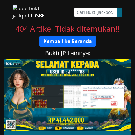
404 Artikel Tidak ditemukan!!
Kembali ke Beranda
Bukti JP Lainnya: