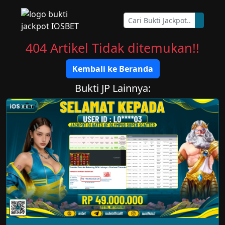
404 Artikel Tidak ditemukan!!
Kembali ke Beranda
Bukti JP Lainnya: