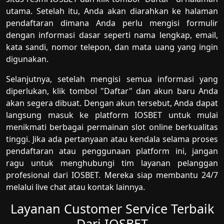
utama. Setelah itu, Anda akan diarahkan ke halaman
pendaftaran dimana Anda perlu mengisi formulir
dengan informasi dasar seperti nama lengkap, email,
kata sandi, nomor telepon, dan mata uang yang ingin
digunakan.
Selanjutnya, setelah mengisi semua informasi yang
diperlukan, klik tombol "Daftar" dan akun baru Anda
akan segera dibuat. Dengan akun tersebut, Anda dapat
langsung masuk ke platform IOSBET untuk mulai
menikmati berbagai permainan slot online berkualitas
tinggi. Jika ada pertanyaan atau kendala selama proses
pendaftaran atau penggunaan platform ini, jangan
ragu untuk menghubungi tim layanan pelanggan
profesional dari IOSBET. Mereka siap membantu 24/7
melalui live chat atau kontak lainnya.
Layanan Customer Service Terbaik
Dari IOSBET