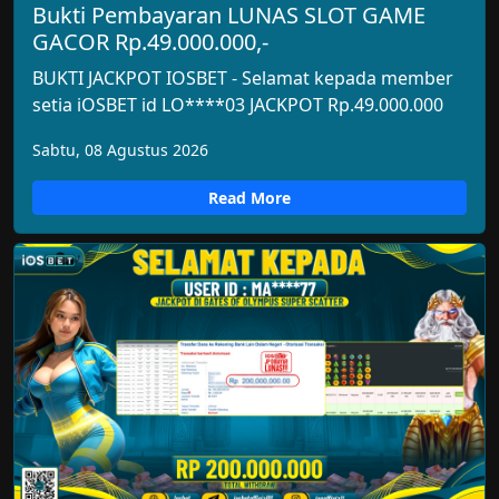
Bukti Pembayaran LUNAS SLOT GAME
GACOR Rp.49.000.000,-
BUKTI JACKPOT IOSBET - Selamat kepada member
setia iOSBET id LO****03 JACKPOT Rp.49.000.000
Sabtu, 08 Agustus 2026
Read More