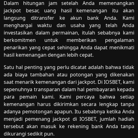
Dalam hitungan jam setelah Anda memenangkan
jackpot besar, uang hasil kemenangan itu akan
langsung ditransfer ke akun bank Anda. Kami
menghargai waktu dan usaha yang telah Anda
investasikan dalam permainan, itulah sebabnya kami
berkomitmen untuk memberikan pengalaman
penarikan yang cepat sehingga Anda dapat menikmati
hasil kemenangan dengan lebih cepat.
Satu hal penting yang perlu dicatat adalah bahwa tidak
ada biaya tambahan atau potongan yang dikenakan
saat menarik kemenangan dari jackpot. Di IOSBET, kami
sepenuhnya transparan dalam hal pembayaran kepada
para pemain kami. Kami percaya bahwa setiap
kemenangan harus dikirimkan secara lengkap tanpa
adanya pemotongan apapun. Itu sebabnya ketika Anda
menjadi pemenang jackpot di IOSBET, jumlah hadiah
tersebut akan masuk ke rekening bank Anda tanpa
dikurangi sedikit pun.