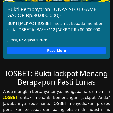
Bukti Pembayaran LUNAS SLOT GAME
GACOR Rp.80.000.000,-
BUKTI JACKPOT IOSBET - Selamat kepada member
setia iOSBET id BA****12 JACKPOT Rp.80.000.000
Jumat, 07 Agustus 2026
Read More
IOSBET: Bukti Jackpot Menang
Berapapun Pasti Lunas
Anda mungkin bertanya-tanya, mengapa harus memilih
IOSBET
untuk menarik kemenangan jackpot Anda?
Jawabannya sederhana, IOSBET menyediakan proses
penarikan tercepat dan paling efisien di industri ini.