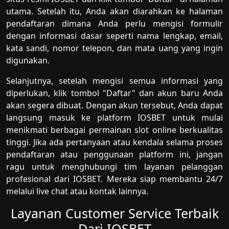
utama. Setelah itu, Anda akan diarahkan ke halaman
pendaftaran dimana Anda perlu mengisi formulir
dengan informasi dasar seperti nama lengkap, email,
kata sandi, nomor telepon, dan mata uang yang ingin
digunakan.
Selanjutnya, setelah mengisi semua informasi yang
diperlukan, klik tombol "Daftar" dan akun baru Anda
akan segera dibuat. Dengan akun tersebut, Anda dapat
langsung masuk ke platform IOSBET untuk mulai
menikmati berbagai permainan slot online berkualitas
tinggi. Jika ada pertanyaan atau kendala selama proses
pendaftaran atau penggunaan platform ini, jangan
ragu untuk menghubungi tim layanan pelanggan
profesional dari IOSBET. Mereka siap membantu 24/7
melalui live chat atau kontak lainnya.
Layanan Customer Service Terbaik
Dari IOSBET