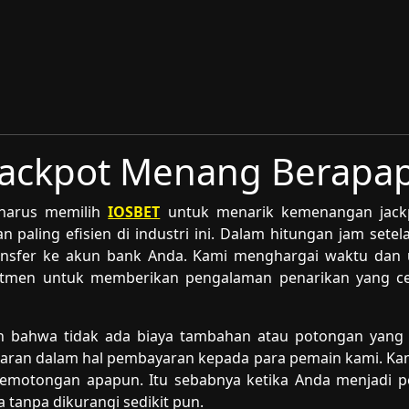
 Jackpot Menang Berapap
 harus memilih
IOSBET
untuk menarik kemenangan jackp
 paling efisien di industri ini. Dalam hitungan jam se
ansfer ke akun bank Anda. Kami menghargai waktu dan 
itmen untuk memberikan pengalaman penarikan yang ce
lah bahwa tidak ada biaya tambahan atau potongan yan
sparan dalam hal pembayaran kepada para pemain kami. K
pemotongan apapun. Itu sebabnya ketika Anda menjadi p
 tanpa dikurangi sedikit pun.