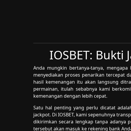
IOSBET: Bukti
Anda mungkin bertanya-tanya, mengapa
menyediakan proses penarikan tercepat dan
hasil kemenangan itu akan langsung ditr
permainan, itulah sebabnya kami berkom
kemenangan dengan lebih cepat.
Satu hal penting yang perlu dicatat ada
jackpot. Di IOSBET, kami sepenuhnya tran
dikirimkan secara lengkap tanpa adanya 
tersebut akan masuk ke rekening bank Anda