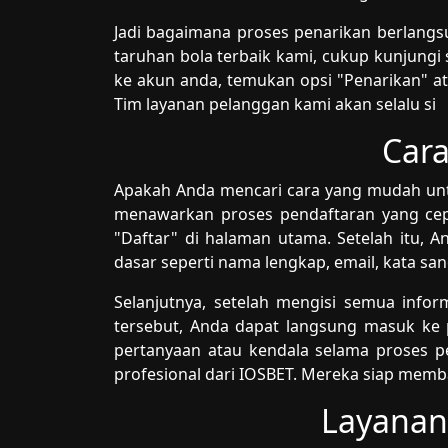
Jadi bagaimana proses penarikan berlangs
taruhan bola terbaik kami, cukup kunjungi
ke akun anda, temukan opsi "Penarikan" at
Tim layanan pelanggan kami akan selalu si
Cara
Apakah Anda mencari cara yang mudah untuk
menawarkan proses pendaftaran yang cep
"Daftar" di halaman utama. Setelah itu, 
dasar seperti nama lengkap, email, kata sa
Selanjutnya, setelah mengisi semua info
tersebut, Anda dapat langsung masuk ke p
pertanyaan atau kendala selama proses p
profesional dari IOSBET. Mereka siap memban
Layanan