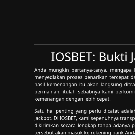
IOSBET: Bukti
Anda mungkin bertanya-tanya, mengapa
menyediakan proses penarikan tercepat dan
hasil kemenangan itu akan langsung ditr
permainan, itulah sebabnya kami berkom
kemenangan dengan lebih cepat.
Satu hal penting yang perlu dicatat ada
jackpot. Di IOSBET, kami sepenuhnya tran
dikirimkan secara lengkap tanpa adanya 
tersebut akan masuk ke rekening bank Anda